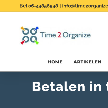
Ga
Bel 06-44856948
|
info@time2organize
naar
inhoud
HOME
ARTIKELEN
Betalen in