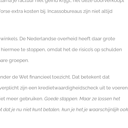
arna je factuur niet geïnd krijgt, het deze doorverkoopt
se extra kosten bij. Incassobureaus zijn niet altijd
e winkels. De Nederlandse overheid heeft daar grote
iermee te stoppen, omdat het de risico’s op schulden
bare groepen.
er de Wet financieel toezicht. Dat betekent dat
rplicht zijn een kredietwaardigheidscheck uit te voeren
iet meer gebruiken.
Goede stappen. Maar ze lossen het
 dat je nu niet kunt betalen, kun je het je waarschijnlijk oo