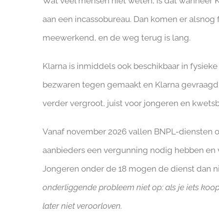
Wat veel mensen niet weten, is dat wanneer Kl
aan een incassobureau. Dan komen er alsnog for
meewerkend, en de weg terug is lang.
Klarna is inmiddels ook beschikbaar in fysiek
bezwaren tegen gemaakt en Klarna gevraagd h
verder vergroot, juist voor jongeren en kwets
Vanaf november 2026 vallen BNPL-diensten ond
aanbieders een vergunning nodig hebben en ve
Jongeren onder de 18 mogen de dienst dan n
onderliggende probleem niet op: als je iets koopt
later niet veroorloven.