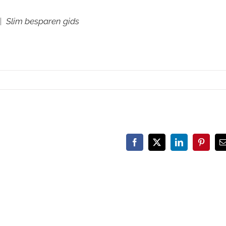
|
Slim besparen gids
Facebook
X
LinkedIn
Pinteres