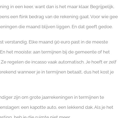
ning in een keer, want dan is het maar klaar. Begrijpelijk,
eens een flink bedrag van de rekening gaat. Voor wie ge
keningen die maand blijven liggen. En dat geeft gedoe.
juist verstandig. Elke maand 90 euro past in de meeste
En het mooiste: aan termijnen bij de gemeente of het
Ze regelen de incasso vaak automatisch. Je hoeft er zelf
erekend wanneer je in termijnen betaalt, dus het kost je
andiger zijn om grote jaarrekeningen in termijnen te
enslagen: een kapotte auto, een lekkend dak. Als je het
ing, heb je die ruimte niet meer.