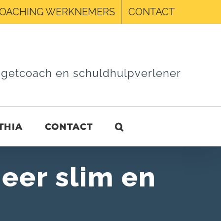
OACHING WERKNEMERS
CONTACT
getcoach en schuldhulpverlener
THIA
CONTACT
eer slim en