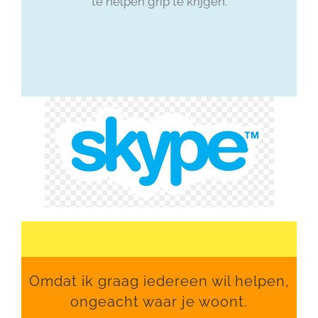
te helpen grip te krijgen.
Omdat ik graag iedereen wil helpen,
ongeacht waar je woont.