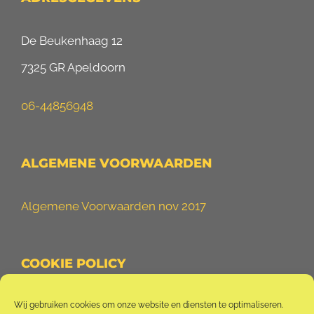
De Beukenhaag 12
7325 GR Apeldoorn
06-44856948
ALGEMENE VOORWAARDEN
Algemene Voorwaarden nov 2017
COOKIE POLICY
Cookie Policy (EU)
Wij gebruiken cookies om onze website en diensten te optimaliseren.