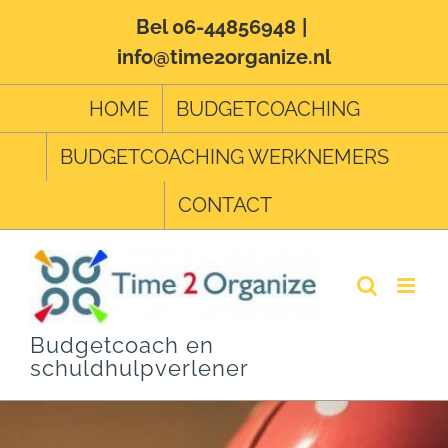
Ga
Bel 06-44856948
|
info@time2organize.nl
naar
inhoud
HOME
BUDGETCOACHING
BUDGETCOACHING WERKNEMERS
CONTACT
Budgetcoach en
schuldhulpverlener