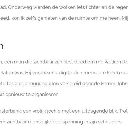
lystad. Onderweg werden de wolken iets lichter en de rege
nreed, kon ik zelfs genieten van de ruimte om me heen. Mi
n
, een man die zichtbaar zijn best deed om me welkom t
pgelaten was. Hij verontschuldigde zich meerdere keren vo
ld tegen de muur, spullen verspreid door de kamer. John
lf opnieuw te organiseren.
erbank: een vrolijk jochie met een uitdagende blik. Trot
em zichtbaar menselijker de spanning in zijn schouders