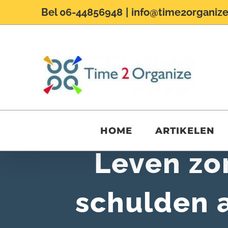
Ga
Bel 06-44856948
|
info@time2organize
naar
inhoud
HOME
ARTIKELEN
Leven zo
schulden a