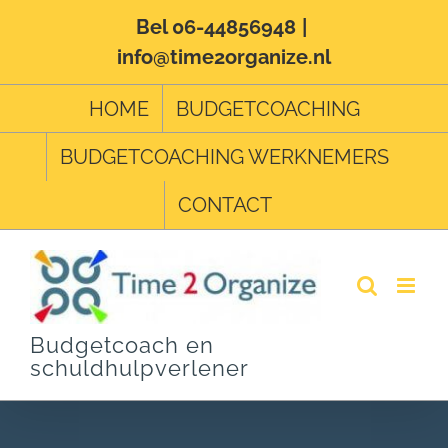
Ga
Bel 06-44856948
|
info@time2organize.nl
naar
inhoud
HOME
BUDGETCOACHING
BUDGETCOACHING WERKNEMERS
CONTACT
Budgetcoach en
schuldhulpverlener