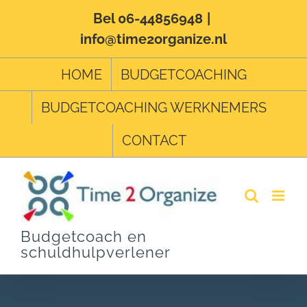
Ga
Bel 06-44856948
|
info@time2organize.nl
naar
inhoud
HOME
BUDGETCOACHING
BUDGETCOACHING WERKNEMERS
CONTACT
Budgetcoach en
schuldhulpverlener