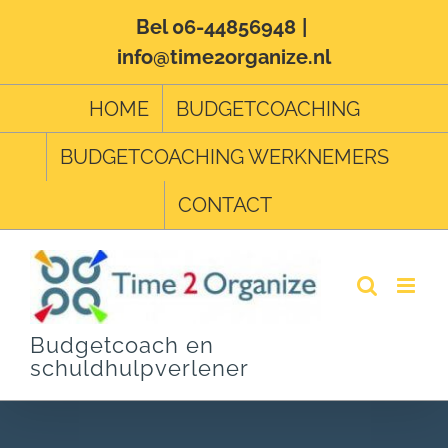
Ga
Bel 06-44856948
|
info@time2organize.nl
naar
inhoud
HOME
BUDGETCOACHING
BUDGETCOACHING WERKNEMERS
CONTACT
Budgetcoach en
schuldhulpverlener