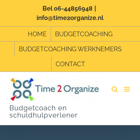
Ga
Bel 06-44856948
|
info@time2organize.nl
naar
inhoud
HOME
BUDGETCOACHING
BUDGETCOACHING WERKNEMERS
CONTACT
Budgetcoach en
schuldhulpverlener