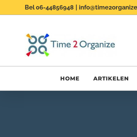
Ga
Bel 06-44856948
|
info@time2organize
naar
inhoud
HOME
ARTIKELEN