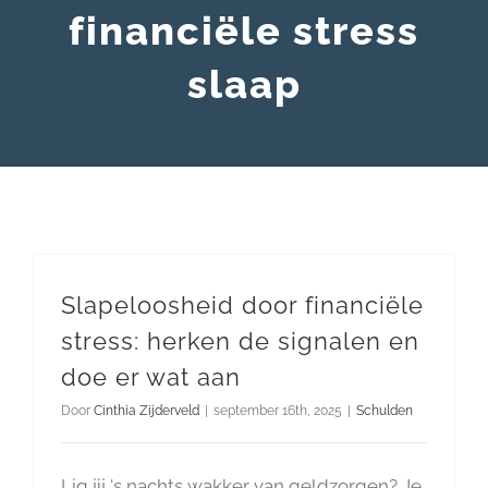
financiële stress
slaap
Slapeloosheid door financiële
stress: herken de signalen en
doe er wat aan
Door
Cinthia Zijderveld
|
september 16th, 2025
|
Schulden
Lig jij 's nachts wakker van geldzorgen? Je