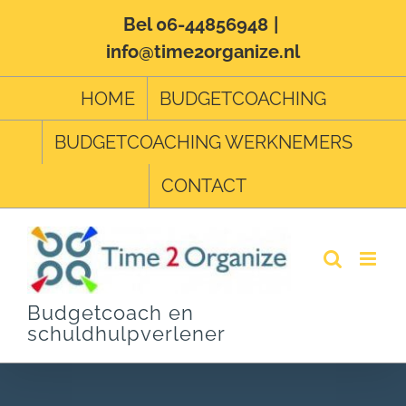
Ga
Bel 06-44856948
|
info@time2organize.nl
naar
inhoud
HOME
BUDGETCOACHING
BUDGETCOACHING WERKNEMERS
CONTACT
Budgetcoach en
schuldhulpverlener