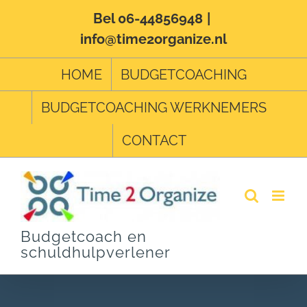
Ga
Bel 06-44856948
|
info@time2organize.nl
naar
inhoud
HOME
BUDGETCOACHING
BUDGETCOACHING WERKNEMERS
CONTACT
Budgetcoach en
schuldhulpverlener