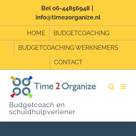
Ga
Bel 06-44856948
|
info@time2organize.nl
naar
inhoud
HOME
BUDGETCOACHING
BUDGETCOACHING WERKNEMERS
CONTACT
Budgetcoach en
schuldhulpverlener