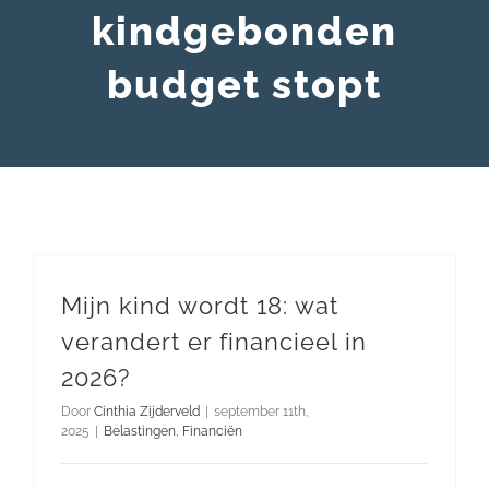
kindgebonden
budget stopt
Mijn kind wordt 18: wat
verandert er financieel in
2026?
Door
Cinthia Zijderveld
|
september 11th,
2025
|
Belastingen
,
Financiën