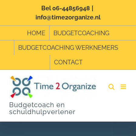
Ga
Bel 06-44856948
|
info@time2organize.nl
naar
inhoud
HOME
BUDGETCOACHING
BUDGETCOACHING WERKNEMERS
CONTACT
Budgetcoach en
schuldhulpverlener