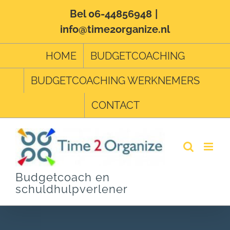
Ga
Bel 06-44856948
|
info@time2organize.nl
naar
inhoud
HOME
BUDGETCOACHING
BUDGETCOACHING WERKNEMERS
CONTACT
Budgetcoach en
schuldhulpverlener