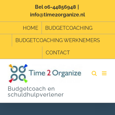
Ga
Bel 06-44856948
|
info@time2organize.nl
naar
inhoud
HOME
BUDGETCOACHING
BUDGETCOACHING WERKNEMERS
CONTACT
Budgetcoach en
schuldhulpverlener