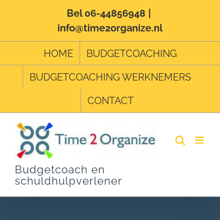
Ga
Bel 06-44856948
|
info@time2organize.nl
naar
inhoud
HOME
BUDGETCOACHING
BUDGETCOACHING WERKNEMERS
CONTACT
Budgetcoach en
schuldhulpverlener