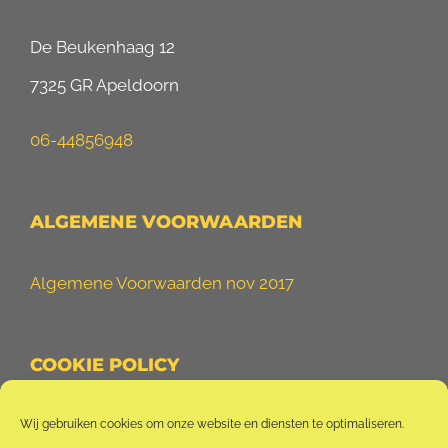
De Beukenhaag 12
7325 GR Apeldoorn
06-44856948
ALGEMENE VOORWAARDEN
Algemene Voorwaarden nov 2017
COOKIE POLICY
Cookie Policy (EU)
Wij gebruiken cookies om onze website en diensten te optimaliseren.