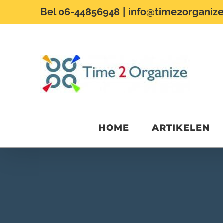
Ga
Bel 06-44856948
|
info@time2organize
naar
inhoud
HOME
ARTIKELEN