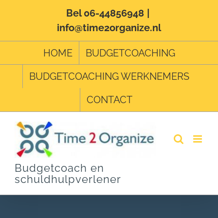
Ga
Bel 06-44856948
|
info@time2organize.nl
naar
inhoud
HOME
BUDGETCOACHING
BUDGETCOACHING WERKNEMERS
CONTACT
Budgetcoach en
schuldhulpverlener