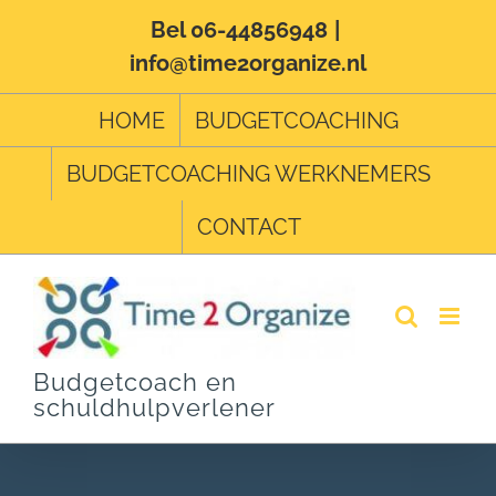
Ga
Bel 06-44856948
|
info@time2organize.nl
naar
inhoud
HOME
BUDGETCOACHING
BUDGETCOACHING WERKNEMERS
CONTACT
Budgetcoach en
schuldhulpverlener