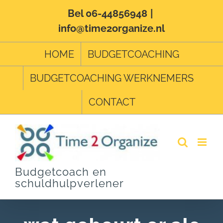
Ga
Bel 06-44856948
|
info@time2organize.nl
naar
inhoud
HOME
BUDGETCOACHING
BUDGETCOACHING WERKNEMERS
CONTACT
Budgetcoach en
schuldhulpverlener