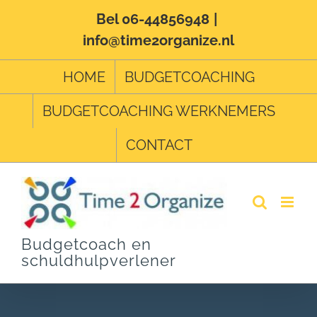
Ga
Bel 06-44856948
|
info@time2organize.nl
naar
inhoud
HOME
BUDGETCOACHING
BUDGETCOACHING WERKNEMERS
CONTACT
Budgetcoach en
schuldhulpverlener