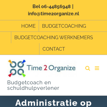
Ga
Bel 06-44856948
|
info@time2organize.nl
naar
inhoud
HOME
BUDGETCOACHING
BUDGETCOACHING WERKNEMERS
CONTACT
Budgetcoach en
schuldhulpverlener
Administratie op