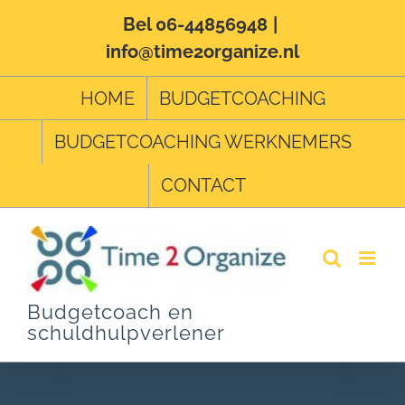
Ga
Bel 06-44856948
|
info@time2organize.nl
naar
inhoud
HOME
BUDGETCOACHING
BUDGETCOACHING WERKNEMERS
CONTACT
Budgetcoach en
schuldhulpverlener