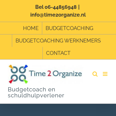
Ga
Bel 06-44856948
|
info@time2organize.nl
naar
inhoud
HOME
BUDGETCOACHING
BUDGETCOACHING WERKNEMERS
CONTACT
Budgetcoach en
schuldhulpverlener