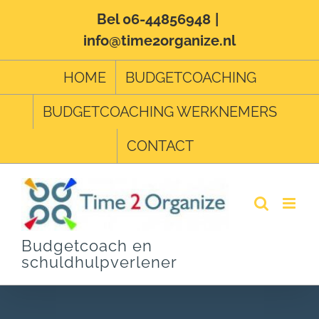
Ga
Bel 06-44856948
|
info@time2organize.nl
naar
inhoud
HOME
BUDGETCOACHING
BUDGETCOACHING WERKNEMERS
CONTACT
Budgetcoach en
schuldhulpverlener