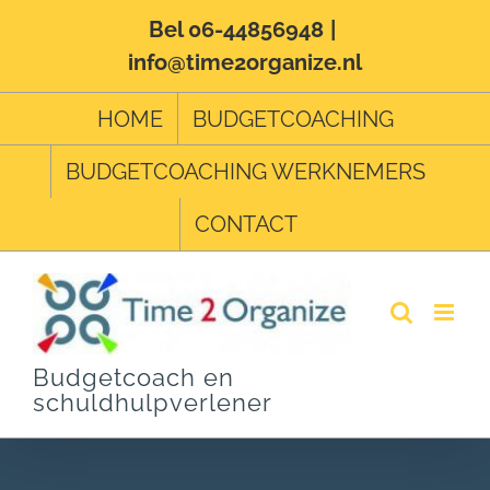
Ga
Bel 06-44856948
|
info@time2organize.nl
naar
inhoud
HOME
BUDGETCOACHING
BUDGETCOACHING WERKNEMERS
CONTACT
Budgetcoach en
schuldhulpverlener