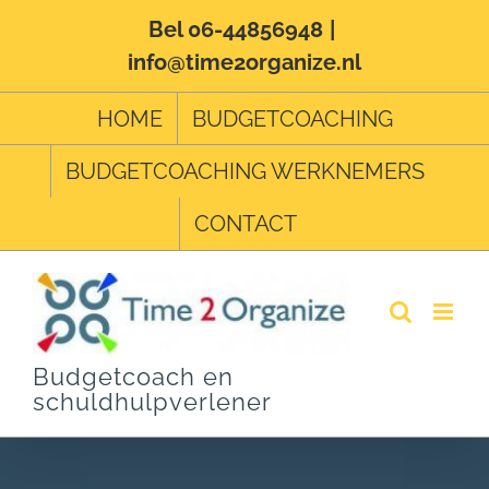
Ga
Bel 06-44856948
|
info@time2organize.nl
naar
inhoud
HOME
BUDGETCOACHING
BUDGETCOACHING WERKNEMERS
CONTACT
Budgetcoach en
schuldhulpverlener