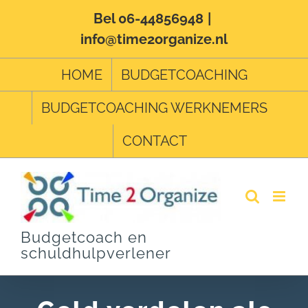
Ga
Bel 06-44856948
|
info@time2organize.nl
naar
inhoud
HOME
BUDGETCOACHING
BUDGETCOACHING WERKNEMERS
CONTACT
Budgetcoach en
schuldhulpverlener