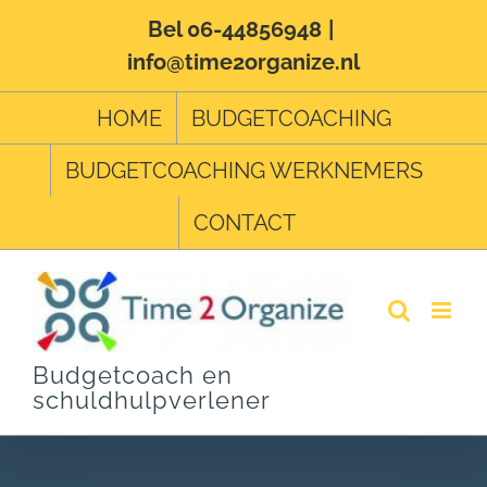
Ga
Bel 06-44856948
|
info@time2organize.nl
naar
inhoud
HOME
BUDGETCOACHING
BUDGETCOACHING WERKNEMERS
CONTACT
Budgetcoach en
schuldhulpverlener