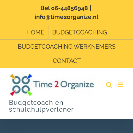
Ga
Bel 06-44856948
|
info@time2organize.nl
naar
inhoud
HOME
BUDGETCOACHING
BUDGETCOACHING WERKNEMERS
CONTACT
Budgetcoach en
schuldhulpverlener