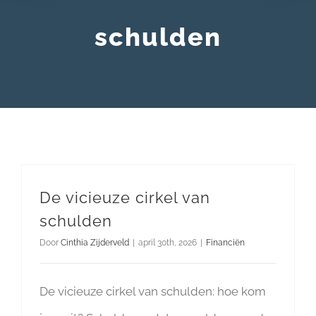
schulden
De vicieuze cirkel van
schulden
Door
Cinthia Zijderveld
|
april 30th, 2026
|
Financiën
De vicieuze cirkel van schulden: hoe kom