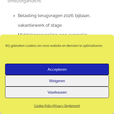
time2organize.nl:
Belasting terugvragen 2026: bijbaan,
vakantiewerk of stage
Middelingsregeling: nog eenmalig
belasting terugvragen over 2022-2024
Wij gebruiken cookies om onze website en diensten te optimaliseren.
Uitstel aangifte inkomstenbelasting 2026: zo
doe je dat
Accepteren
Aangifte inkomstenbelasting zelf doen: zo
Weigeren
pak je het aan
Voorkeuren
Voorlopige aanslag 2026 controleren en
wijzigen: zo doe je dat
Cookie Policy
Privacy Reglement