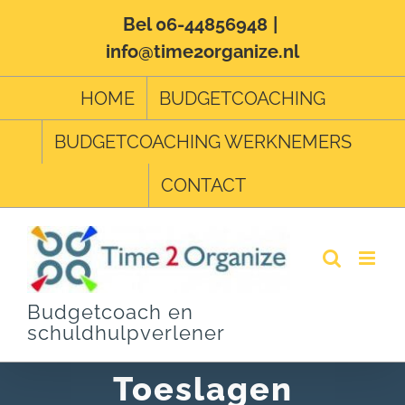
Ga
Bel 06-44856948
|
info@time2organize.nl
naar
inhoud
HOME
BUDGETCOACHING
BUDGETCOACHING WERKNEMERS
CONTACT
Budgetcoach en
schuldhulpverlener
Toeslagen